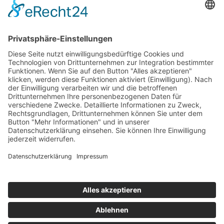
Impressum
Datenschutz
Einzugsgebiet
Glossar
Grounding | Company Facts
© Copyright Raatschen GmbH & Co. KG 2025, alle Rechte
vorbehalten