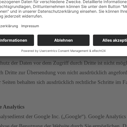
. Bei Bekanntwerden von Rechtsverletzungen werden wir d
 Angabe personenbezogener Daten möglich. Soweit auf unse
erfolgt dies, soweit möglich, stets auf freiwilliger Basi
n darauf hin, dass die Datenübertragung im Internet (z.B
chutz der Daten vor dem Zugriff durch Dritte ist nicht m
ch Dritte zur Übersendung von nicht ausdrücklich angefor
r Seiten behalten sich ausdrücklich rechtliche Schritte im
 Analytics
alysedienst der Google Inc. („Google“). Google Analytics 
lyse der Benutzung der Website durch Sie ermöglichen. D