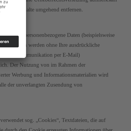
erartige Inhalte umgehend entfernen.
ren Seiten personenbezogene Daten (beispielsweise
s. Diese Daten werden ohne Ihre ausdrückliche
. bei der Kommunikation per E-Mail)
öglich. Der Nutzung von im Rahmen der
derter Werbung und Informationsmaterialien wird
 Falle der unverlangten Zusendung von
verwendet sog. „Cookies“, Textdateien, die auf
ie durch den Cookie erzeugten Informationen über