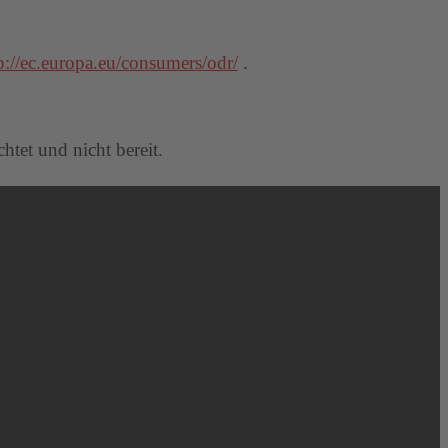
p://ec.europa.eu/consumers/odr/
.
htet und nicht bereit.