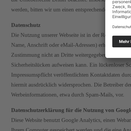
werden, bitten wir um einen entsprechenden Hinweis
Datenschutz
Die Nutzung unserer Webseite ist in der Regel ohne
Name, Anschrift oder eMail-Adressen) erhoben werden, 
Zustimmung nicht an Dritte weitergegeben. Wir weise
Sicherheitslücken aufweisen kann. Ein lückenloser S
Impressumspflicht veröffentlichten Kontaktdaten dur
hiermit ausdrücklich widersprochen. Die Betreiber de
Werbeinformationen, etwa durch Spam-Mails, vor.
Datenschutzerklärung für die Nutzung von Google
Diese Website benutzt Google Analytics, einen Weban
Ihrem Computer gespeichert werden und die eine Ana