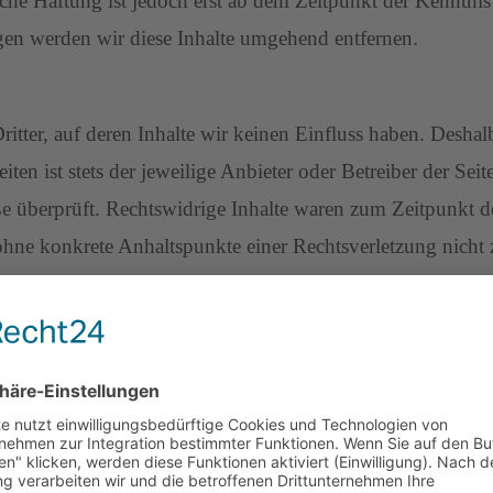
che Haftung ist jedoch erst ab dem Zeitpunkt der Kenntnis
en werden wir diese Inhalte umgehend entfernen.
itter, auf deren Inhalte wir keinen Einfluss haben. Deshal
ten ist stets der jeweilige Anbieter oder Betreiber der Se
e überprüft. Rechtswidrige Inhalte waren zum Zeitpunkt d
ch ohne konkrete Anhaltspunkte einer Rechtsverletzung nic
hend entfernen.
Werke auf diesen Seiten unterliegen dem deutschen Urheberr
es Urheberrechtes bedürfen der schriftlichen Zustimmung 
kommerziellen Gebrauch gestattet. Soweit die Inhalte auf di
en Inhalte Dritter als solche gekennzeichnet. Sollten Sie 