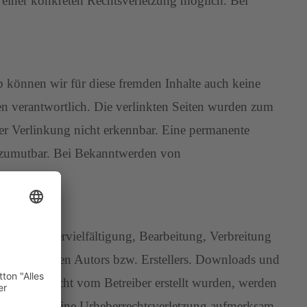
 einer konkreten Rechtsverletzung möglich. Bei
b können wir für diese fremden Inhalte auch keine
iten verantwortlich. Die verlinkten Seiten wurden zum
er Verlinkung nicht erkennbar. Eine permanente
ht zumutbar. Bei Bekanntwerden von
echt. Die Vervielfältigung, Bearbeitung, Verbreitung
des jeweiligen Autors bzw. Erstellers. Downloads und
eser Seite nicht vom Betreiber erstellt wurden, werden
trotzdem auf eine Urheberrechtsverletzung aufmerksam