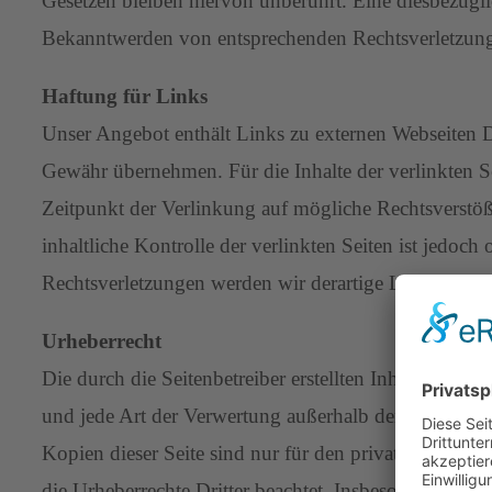
Gesetzen bleiben hiervon unberührt. Eine diesbezügli
Bekanntwerden von entsprechenden Rechtsverletzung
Haftung für Links
Unser Angebot enthält Links zu externen Webseiten Dr
Gewähr übernehmen. Für die Inhalte der verlinkten Sei
Zeitpunkt der Verlinkung auf mögliche Rechtsverstöß
inhaltliche Kontrolle der verlinkten Seiten ist jedo
Rechtsverletzungen werden wir derartige Links umge
Urheberrecht
Die durch die Seitenbetreiber erstellten Inhalte und 
und jede Art der Verwertung außerhalb der Grenzen d
Kopien dieser Seite sind nur für den privaten, nicht 
die Urheberrechte Dritter beachtet. Insbesondere werd