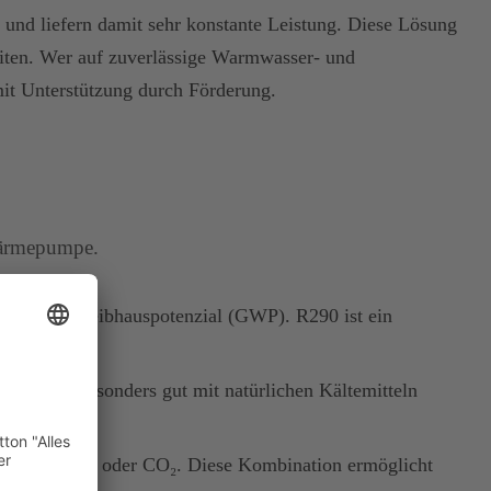
 und liefern damit sehr konstante Leistung. Diese Lösung
eiten. Wer auf zuverlässige Warmwasser- und
it Unterstützung durch Förderung.
 Wärmepumpe.
mittleres Treibhauspotenzial (GWP). R290 ist ein
ards.
ich hier besonders gut mit natürlichen Kältemitteln
egel mit R290 oder CO₂. Diese Kombination ermöglicht