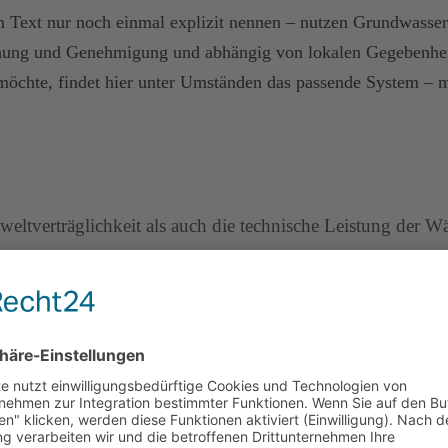
m Text nur noch einmal explizit nennen – nutzen Grundwasser
 Planung und Genehmigung und abhängig von lokalen Gegebenh
öchte, findet hier unter Umständen das passende System – m
weltverträglichkeit als auch die technische Leistung der
fig R32 oder R290 (Propan). R32 ist effizient, hat aber ein 
hoher Energieeffizienz, erfordert aber hohe Sicherheitsstand
s R290 oder R410A. Aufgrund der stabilen Wärmequelle lässt s
rieb.
ch die gleichmäßige Quellentemperatur und arbeiten in der R