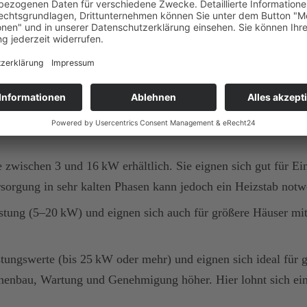
ine gute Förderung durch staatliche Programme. Im Vergleich
 2025 und darüber hinaus.
er Dämmung und dem Heizverhalten ab – ein zentraler Pun
 zwischen 3 und 16 kW erhältlich. Sie eignen sich gut für Ei
sorgung in sehr kalten Phasen kann jedoch ein Heizstab not
istung (5–20 kW) und eignen sich auch für größere Häuser mit
stungswerte (bis 25 kW oder mehr) und eignen sich ideal für
nnenbau, Wartung und Genehmigung höher. Hier lohnt sich ein