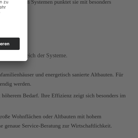
 mit anderen Systemen punktet sie mit besonders
kt im Vergleich der Systeme.
nfamilienhäuser und energetisch sanierte Altbauten. Für
wendig werden.
 höherem Bedarf. Ihre Effizienz zeigt sich besonders im
 große Wohnflächen oder Altbauten mit hohem
e genaue Service-Beratung zur Wirtschaftlichkeit.