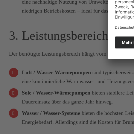
eine nachhaltige Nutzung von Umweltenergie und e
niedrigen Betriebskosten – ideal für das Heizen ab
3. Leistungsbereich
Der benötigte Leistungsbereich hängt vom Haus, sein
Luft / Wasser-Wärmepumpen
sind typischerweise
eine kontinuierliche Warmwasser- und Heizungsver
Sole / Wasser-Wärmepumpen
bieten stabilere Le
Dauereinsatz über das ganze Jahr hinweg.
Wasser / Wasser-Systeme
bieten die höchsten Lei
Energiebedarf. Allerdings sind die Kosten für Bru