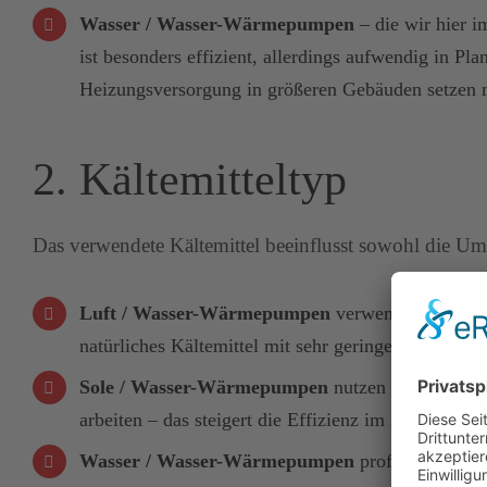
Wasser / Wasser-Wärmepumpen
– die wir hier i
ist besonders effizient, allerdings aufwendig in
Heizungsversorgung in größeren Gebäuden setzen m
2. Kältemitteltyp
Das verwendete Kältemittel beeinflusst sowohl die Um
Luft / Wasser-Wärmepumpen
verwenden heute häu
natürliches Kältemittel mit sehr geringem GWP und 
Sole / Wasser-Wärmepumpen
nutzen oft ebenfall
arbeiten – das steigert die Effizienz im Heizungsbet
Wasser / Wasser-Wärmepumpen
profitieren dur